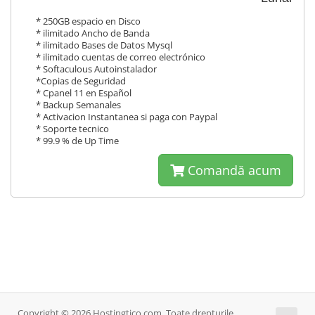
* 250GB espacio en Disco
* ilimitado Ancho de Banda
* ilimitado Bases de Datos Mysql
* ilimitado cuentas de correo electrónico
* Softaculous Autoinstalador
*Copias de Seguridad
* Cpanel 11 en Español
* Backup Semanales
* Activacion Instantanea si paga con Paypal
* Soporte tecnico
* 99.9 % de Up Time
Comandă acum
Copyright © 2026 Hostingtico.com. Toate drepturile