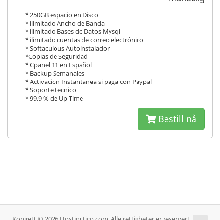
* 250GB espacio en Disco
* ilimitado Ancho de Banda
* ilimitado Bases de Datos Mysql
* ilimitado cuentas de correo electrónico
* Softaculous Autoinstalador
*Copias de Seguridad
* Cpanel 11 en Español
* Backup Semanales
* Activacion Instantanea si paga con Paypal
* Soporte tecnico
* 99.9 % de Up Time
Bestill nå
Kopirett © 2026 Hostingtico.com. Alle rettigheter er reservert.