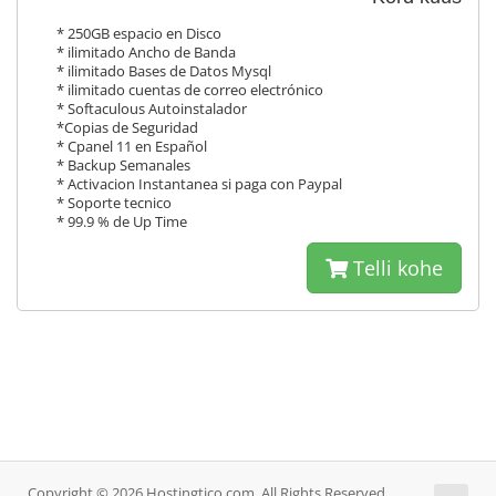
* 250GB espacio en Disco
* ilimitado Ancho de Banda
* ilimitado Bases de Datos Mysql
* ilimitado cuentas de correo electrónico
* Softaculous Autoinstalador
*Copias de Seguridad
* Cpanel 11 en Español
* Backup Semanales
* Activacion Instantanea si paga con Paypal
* Soporte tecnico
* 99.9 % de Up Time
Telli kohe
Copyright © 2026 Hostingtico.com. All Rights Reserved.