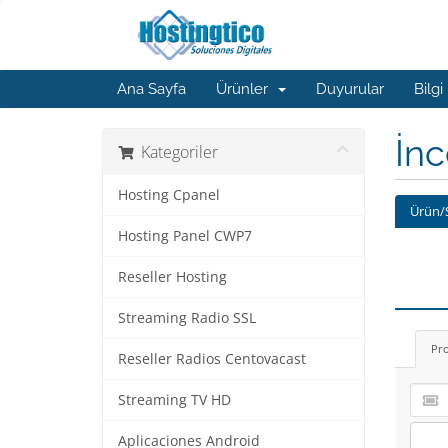
Ana Sayfa
Ürünler
Duyurular
Bilgi
İn
Kategoriler
Hosting Cpanel
Ürün/
Hosting Panel CWP7
Reseller Hosting
Streaming Radio SSL
Pr
Reseller Radios Centovacast
Streaming TV HD
Aplicaciones Android