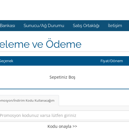
 Bankası
Sunucu/Ağ Durumu
Satış Ortaklığı
İletişim
celeme ve Ödeme
Seçenek
Fiyat/Dönem
Sepetiniz Boş
omosyon/İndirim Kodu Kullanacağım
Kodu onayla >>