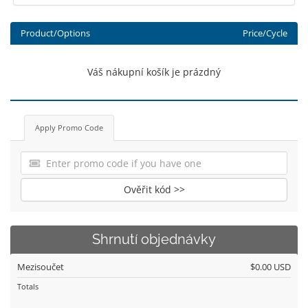
Product/Options
Price/Cycle
Váš nákupní košík je prázdný
Apply Promo Code
Ověřit kód >>
Shrnutí objednávky
Mezisoučet
$0.00 USD
Totals