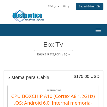
Türkçe
Giriş
Sepeti Görüntüle
Toggl
navig
Box TV
Başka Kategori Seç
$175.00 USD
Sistema para Cable
Parametros
CPU BOXCHIP A10 (Cortex A8 1.2GHz)
,OS: Android 6.0, Internal memoria-