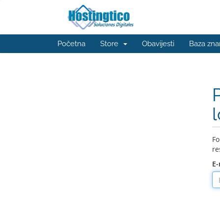
Početna
Store
Obavijesti
Baza zna
Fo
re
E-