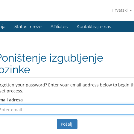
Hrvatski
nja
Status mreže
Affiliates
Kontaktirajte nas
Poništenje izgubljenje
lozinke
rgotten your password? Enter your email address below to begin t
set process.
mail adresa
Pošalji