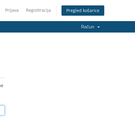
Prijava
Registtracija
Pregled košarice
Račun
he