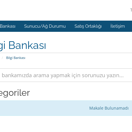
 Bankası
Sunucu/Ağ Durumu
Satış Ortaklığı
İletişim
gi Bankası
Bilgi Bankası
egoriler
Makale Bulunamadı